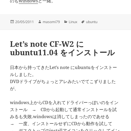
のも
windows
と一緒。
投
作
カ
タ
20/05/2011
masomi79
Linux
ubuntu
稿
成
テ
グ
日:
者
ゴ
リ
Let’s note CF-W2 に
ー
ubuntu11.04 をインストール
日本から持ってきたLet’s note にubuntuをインストー
ルしました。
DVDドライブがちょっとアレみたいでてこずりました
が、
windows上からCDを入れてドライバーっぽいのをイン
ストール → CDから起動して通常インストールを試
みるも失敗.windowsは消してしまったのであせる
→ 一度、インストールせずにCDから動作を試して
→ デスクトップのinstallアイコンをクリックしてイン