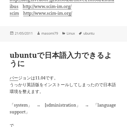
ibus
http://www.scim-im.org/
scim
http://www.scim-im.org/
投
作
カ
タ
21/05/2011
masomi79
Linux
ubuntu
稿
成
テ
グ
日:
者
ゴ
リ
ubuntuで日本語入力できるよ
ー
うに
バー
ジョンは11.04です。
うっかり英語版をインストールしてしまったので日本語
環境を整えます。
「system」 → [sdministration」 → 「language
support」
で