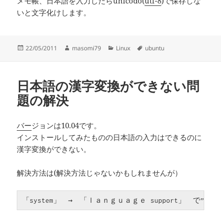
メモ帳、日本語を入力したらunicodo(
utf-8
)で保存しな
いと文字化けします。
投
作
カ
タ
22/05/2011
masomi79
Linux
ubuntu
稿
成
テ
グ
日:
者
ゴ
リ
日本語の漢字変換ができない問
ー
題の解決
バー
ジョンは10.04です。
インストールしてみたものの日本語の入力はできるのに
漢字変換ができない。
解決方法は(解決方法じゃないかもしれませんが）
「system」　→　「ｌａｎｇｕａｇｅ support」　で”ibu