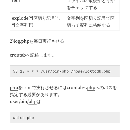
feof
ファイルの最後かどうか
をチェックする
explode(“[区切り記号]”,
文字列を区切り記号で区
“[文字列]”)
切って配列に格納する
2)log.phpを毎日実行させる
crontabへ記述します。
58 23 * * * /usr/bin/php /hoge/logtodb.php
php
をcronで実行させるにはcrontabへ
php
へのパスを
指定する必要があります。
user/bin/
php
は
which php