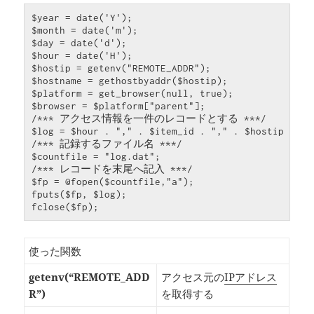
$year = date('Y');

$month = date('m');

$day = date('d');

$hour = date('H');

$hostip = getenv("REMOTE_ADDR");

$hostname = gethostbyaddr($hostip);

$platform = get_browser(null, true);

$browser = $platform["parent"];

/*** アクセス情報を一件のレコードとする ***/

$log = $hour . "," . $item_id . "," . $hostip . ",
/*** 記録するファイル名 ***/

$countfile = "log.dat";

/*** レコードを末尾へ記入 ***/

$fp = @fopen($countfile,"a");

fputs($fp, $log);

fclose($fp);
使った関数
getenv(“REMOTE_ADD
アクセス元の
IPアドレス
R”)
を取得する