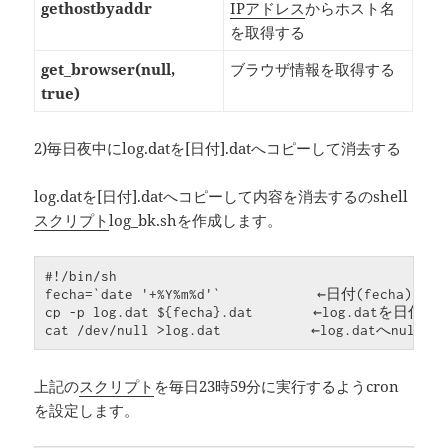
gethostbyaddr
IPアドレス
からホスト名
を取得する
get_browser(null,
ブラウザ情報を取得する
true)
2)毎日夜中にlog.datを[日付].datへコピーして消去する
log.datを[日付].datへコピーして内容を消去するのshell
スクリプト
log_bk.shを作成します。
#!/bin/sh

fecha=`date '+%Y%m%d'`            ←日付(fecha)を取
cp -p log.dat ${fecha}.dat　　　　←log.datを日付.
cat /dev/null >log.dat　　　　　　←log.datへnul
上記の
スクリプト
を毎日23時59分に実行するようcron
を設定します。