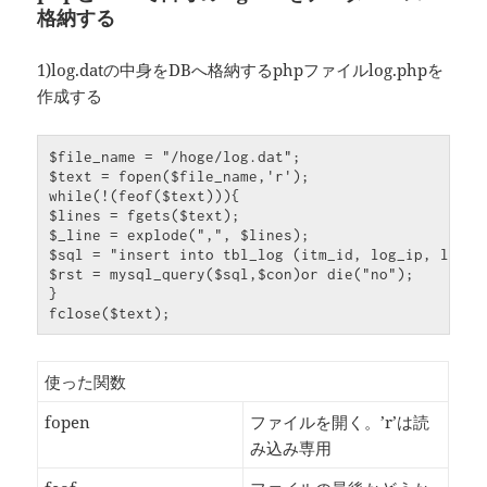
格納する
1)log.datの中身をDBへ格納するphpファイルlog.phpを
作成する
$file_name = "/hoge/log.dat";

$text = fopen($file_name,'r');

while(!(feof($text))){

$lines = fgets($text);

$_line = explode(",", $lines);

$sql = "insert into tbl_log (itm_id, log_ip, log_m
$rst = mysql_query($sql,$con)or die("no");

}

fclose($text);
使った関数
fopen
ファイルを開く。’r’は読
み込み専用