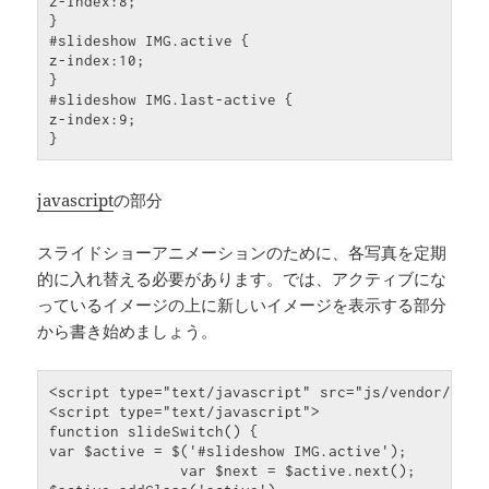
z-index
:
8
}
#slideshow
IMG
.active
{
z-index
:
10
}
#slideshow
IMG
.last-active
{
z-index
:
9
}
javascript
の部分
スライドショーアニメーションのために、各写真を定期
的に入れ替える必要があります。では、アクティブにな
っているイメージの上に新しいイメージを表示する部分
から書き始めましょう。
<script type=
"text/javascript"
 src=
"js/vendor/jque
<script type=
"text/javascript"
function
 slideSwitch() 
{
var
 $active = $(
'#slideshow IMG.active'
);

var
 $next = $active.next();
