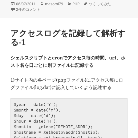
投
作
カ
タ
08/07/2011
masomi79
PHP
つくってみた
稿
gdライブラリを利用してサムネイルを作成する画像アップローダを作る 
成
テ
グ
2件のコメント
日:
者
ゴ
リ
ー
アクセスログを記録して解析す
る-1
シェルスクリプトとcronでアクセス毎の時間、url、ホ
スト名を日ごとに別ファイルに記録する
1)サイト内の各ページ(phpファイル)にアクセス毎にロ
グファイル(log.dat)に記入していくよう記述する
$year = date('Y');

$month = date('m');

$day = date('d');

$hour = date('H');

$hostip = getenv("REMOTE_ADDR");

$hostname = gethostbyaddr($hostip);

$platform = get_browser(null, true);
