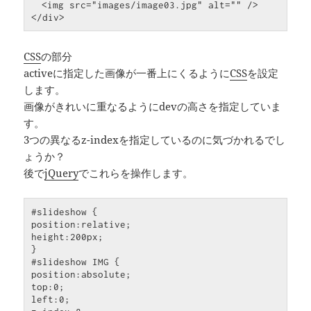
<
img
src
=
"images/image03.jpg"
alt
=
""
 />
</
div
>
CSS
の部分
activeに指定した画像が一番上にくるように
CSS
を設定
します。
画像がきれいに重なるようにdevの高さを指定していま
す。
3つの異なるz-indexを指定しているのに気づかれるでし
ょうか？
後で
jQuery
でこれらを操作します。
#slideshow
{
position
:
relative
height
:
200px
}
#slideshow
IMG
{
position
:
absolute
top
:
0
left
:
0