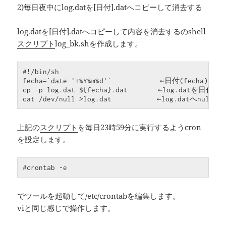
2)毎日夜中にlog.datを[日付].datへコピーして消去する
log.datを[日付].datへコピーして内容を消去するのshell
スクリプト
log_bk.shを作成します。
#!/bin/sh

fecha=`date '+%Y%m%d'`            ←日付(fecha)を取
cp -p log.dat ${fecha}.dat　　　　←log.datを日付.
cat /dev/null >log.dat　　　　　　←log.datへnul
上記の
スクリプト
を毎日23時59分に実行するようcron
を設定します。
#crontab -e
でツールを起動して/etc/crontabを編集します。
viと同じ感じで操作します。