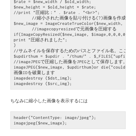
$rate = $new_width / $old_width;

$new_height = $old_height * $rate;

//print "圧縮比：" . $rate . "<br>";

　　　　//縮小された画像を貼り付ける(?)画像を作成する

$new_image = ImageCreateTrueColor($new_width, $new_
　　　　//imagecopyresizedで元画像を圧縮する

if(ImageCopyResized($new_image, $image,0,0,0,0,$ne
print "圧縮されました";

}

//サムネイルを保存するためのパスとファイル名。ここではt
$updirthum = $updir . "/thum/" . $_FILES["upfile"][
//imageJPEGで圧縮した画像をJPEGとして保存します。

imageJPEG($new_image, $updirthum)or die("could not 
画像IDを破棄します

imagedestroy ($dst_img);

ちなみに縮小した画像を表示するには
header("ContentType: image/jpeg");
