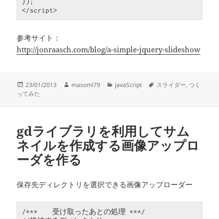
}
);

参考サイト：
http://jonraasch.com/blog/a-simple-jquery-slideshow
投
作
カ
タ
23/01/2013
masomi79
javaScript
スライダー
,
つく
稿
成
テ
グ
ってみた
日:
者
ゴ
リ
ー
gdライブラリを利用してサム
ネイルを作成する画像アップロ
ーダを作る
保存先ディレクトリを選択できる画像アップローダー
/***　　受け取ったあとの処理 ***/
