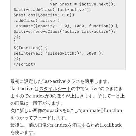
var
 $next = $active.next();

$active.addClass(
'last-active'
);

$next.css(
{
opacity: 0.0
}
)

.addClass(
'active'
)

.animate(
{
opacity: 1.0
}
, 1000, 
function
() 
{
$active.removeClass(
'active last-active'
}
}
$(
function
() 
{
setInterval( 
"slideSwitch()"
}
);

最初に設定した’last-active’クラスを適用します。
‘last-active’は
スタイルシート
の中で’active’のつぎにき
ますのでz-indexが9のほうが上にきます。そして一番上
の画像は一段下がります。
次に新しい画像のopacityを0にしてanimate()function
をつかってフェードします。
最後に、前の画像のz-indexを消去するためにcallback
を使います。