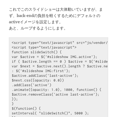
これでこのスライドショーは大体動いていますが、ま
ず、back-endの負担を軽くするためにデフォルトの
activeイメージを設定します。
あと、ループするようにします。
<script type=
"text/javascript"
 src=
"js/vendor/jque
<script type=
"text/javascript"
function
 slideSwitch() 
{
var
 $active = $(
'#slideshow IMG.active'
if
 ( $active.length == 0 ) $active = $(
'#slideshow
var
 $next = $active.next().length ? $active.next()

: $(
'#slideshow IMG:first'
);

$active.addClass(
'last-active'
);

$next.css(
{
opacity: 0.0
}
)

.addClass(
'active'
)

.animate(
{
opacity: 1.0
}
, 1000, 
function
() 
{
$active.removeClass(
'active last-active'
}
}
$(
function
() 
{
setInterval( 
"slideSwitch()"