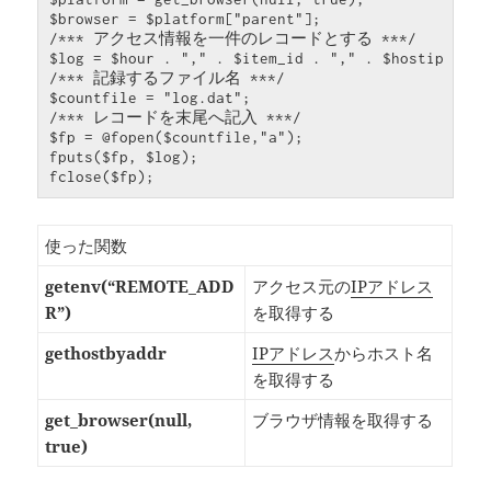
$browser = $platform["parent"];

/*** アクセス情報を一件のレコードとする ***/

$log = $hour . "," . $item_id . "," . $hostip . ",
/*** 記録するファイル名 ***/

$countfile = "log.dat";

/*** レコードを末尾へ記入 ***/

$fp = @fopen($countfile,"a");

fputs($fp, $log);

fclose($fp);
使った関数
getenv(“REMOTE_ADD
アクセス元の
IPアドレス
R”)
を取得する
gethostbyaddr
IPアドレス
からホスト名
を取得する
get_browser(null,
ブラウザ情報を取得する
true)