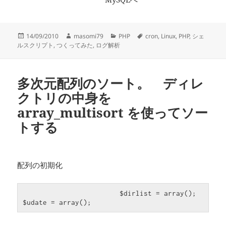
投
作
カ
タ
14/09/2010
masomi79
PHP
cron
,
Linux
,
PHP
,
シェ
稿
成
テ
グ
ルスクリプト
,
つくってみた
,
ログ解析
日:
者
ゴ
リ
ー
多次元配列のソート。 ディレ
クトリの中身を
array_multisort を使ってソー
トする
配列の初期化
                        $dirlist = array();

$udate = array();