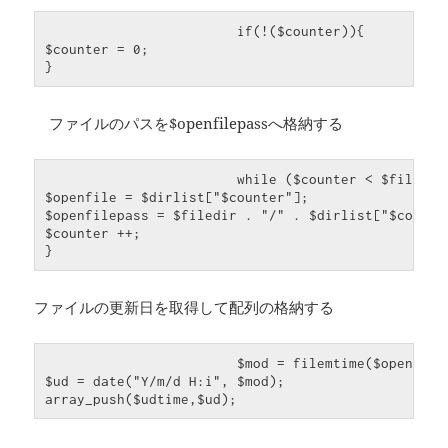
                        if(!($counter)){

$counter = 0;

ファイルのパスを$openfilepassへ格納する
                        while ($counter < $files){

$openfile = $dirlist["$counter"];

$openfilepass = $filedir . "/" . $dirlist["$counter
$counter ++;

}
ファイルの更新日を取得して配列の格納する
			$mod = filemtime($openfilepass);

$ud = date("Y/m/d H:i", $mod);

array_push($udtime,$ud); 