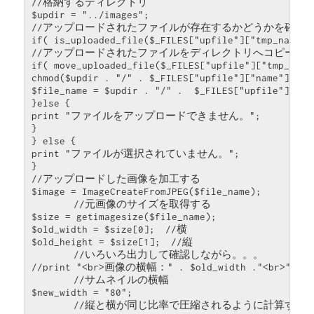
//格納するディレクトリ

$updir = "../images";

//アップロードされたファイルが存在するかどうかを確認

if( is_uploaded_file($_FILES["upfile"]["tmp_name"])
//アップロードされたファイルをディレクトリへコピーする
if( move_uploaded_file($_FILES["upfile"]["tmp_name
chmod($updir . "/" . $_FILES["upfile"]["name"], 064
$file_name = $updir . "/" .  $_FILES["upfile"]["nam
}else {

print "ファイルをアップロードできません。";

}

} else {

print "ファイルが選択されていません。";

}

//アップロードした画像を加工する

$image = ImageCreateFromJPEG($file_name);

　　　　//元画像のサイズを取得する

$size = getimagesize($file_name);

$old_width = $size[0];　//横

$old_height = $size[1];　//縦

　　　　//いろいろ出力して確認しながら。。。

//print "<br>画像の横幅：" . $old_width ."<br>";

　　　　//サムネイルの横幅

$new_width = "80";

　　　　//縦と横が同じ比率で圧縮されるように計算する
