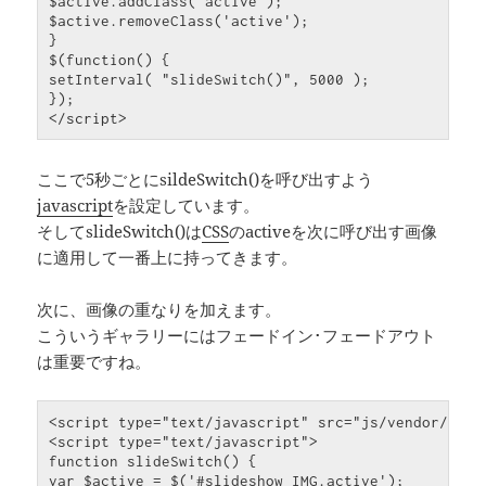
$active.addClass(
'active'
);

$active.removeClass(
'active'
}
$(
function
() 
{
setInterval( 
"slideSwitch()"
}
);

ここで5秒ごとにsildeSwitch()を呼び出すよう
javascript
を設定しています。
そしてslideSwitch()は
CSS
のactiveを次に呼び出す画像
に適用して一番上に持ってきます。
次に、画像の重なりを加えます。
こういうギャラリーにはフェードイン･フェードアウト
は重要ですね。
<script type=
"text/javascript"
 src=
"js/vendor/jque
<script type=
"text/javascript"
function
 slideSwitch() 
{
var
 $active = $(
'#slideshow IMG.active'
);
