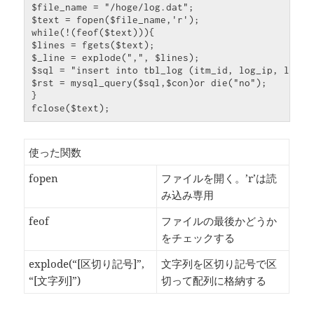
$file_name = "/hoge/log.dat";

$text = fopen($file_name,'r');

while(!(feof($text))){

$lines = fgets($text);

$_line = explode(",", $lines);

$sql = "insert into tbl_log (itm_id, log_ip, log_m
$rst = mysql_query($sql,$con)or die("no");

}

fclose($text);
使った関数
fopen
ファイルを開く。’r’は読
み込み専用
feof
ファイルの最後かどうか
をチェックする
explode(“[区切り記号]”,
文字列を区切り記号で区
“[文字列]”)
切って配列に格納する