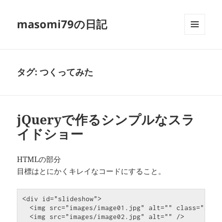
masomi79の日記
メニュ
ーとウ
ィジェ
ット
タグ:
つくってみた
jQueryで作るシンプルなスラ
イドショー
HTMLの部分
目標はとにかくキレイなコードにすること。
<
div
id
=
"slideshow"
>
<
img
src
=
"images/image01.jpg"
alt
=
""
class
=
"acti
<
img
src
=
"images/image02.jpg"
alt
=
""
 />