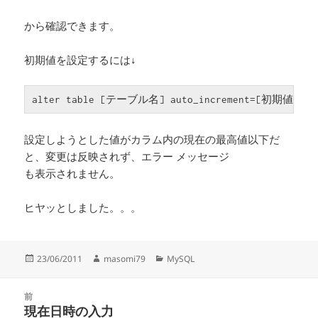
から確認できます。
初期値を設定するには↓
alter table [テーブル名] auto_increment=[初期値];
設定しようとした値がカラム内の現在の最高値以下だ
と、変更は反映されず、エラー メッセージ
も表示されません。
ヒヤッとしました。。。
投
作
カ
23/06/2011
masomi79
MySQL
稿
成
テ
日:
者
ゴ
投
リ
前
稿
現在日時の入力
ー
前