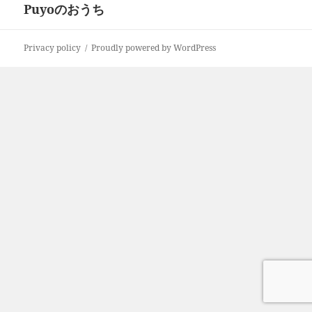
Puyoのおうち
次
シ
の
ョ
投
ン
Privacy policy
Proudly powered by WordPress
稿: