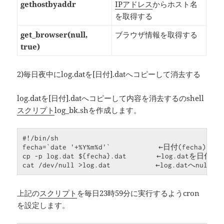
gethostbyaddr
IPアドレス
からホスト名
を取得する
get_browser(null,
ブラウザ情報を取得する
true)
2)毎日夜中にlog.datを[日付].datへコピーして消去する
log.datを[日付].datへコピーして内容を消去するのshell
スクリプト
log_bk.shを作成します。
#!/bin/sh

fecha=`date '+%Y%m%d'`            ←日付(fecha)を取
cp -p log.dat ${fecha}.dat　　　　←log.datを日付.
cat /dev/null >log.dat　　　　　　←log.datへnul
上記の
スクリプト
を毎日23時59分に実行するようcron
を設定します。