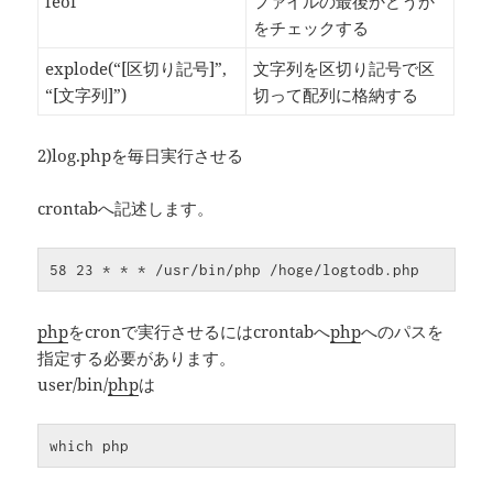
feof
ファイルの最後かどうか
をチェックする
explode(“[区切り記号]”,
文字列を区切り記号で区
“[文字列]”)
切って配列に格納する
2)log.phpを毎日実行させる
crontabへ記述します。
58 23 * * * /usr/bin/php /hoge/logtodb.php
php
をcronで実行させるにはcrontabへ
php
へのパスを
指定する必要があります。
user/bin/
php
は
which php