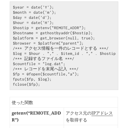
$year = date('Y');

$month = date('m');

$day = date('d');

$hour = date('H');

$hostip = getenv("REMOTE_ADDR");

$hostname = gethostbyaddr($hostip);

$platform = get_browser(null, true);

$browser = $platform["parent"];

/*** アクセス情報を一件のレコードとする ***/

$log = $hour . "," . $item_id . "," . $hostip . ",
/*** 記録するファイル名 ***/

$countfile = "log.dat";

/*** レコードを末尾へ記入 ***/

$fp = @fopen($countfile,"a");

fputs($fp, $log);

fclose($fp);
使った関数
getenv(“REMOTE_ADD
アクセス元の
IPアドレス
R”)
を取得する