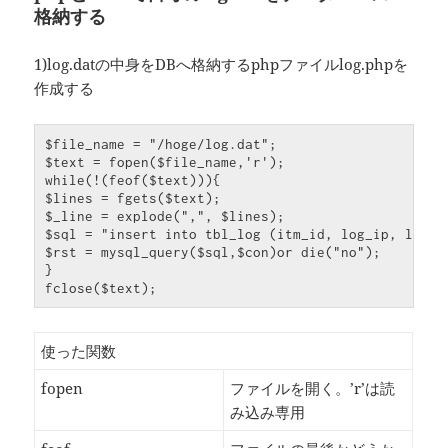
格納する
1)log.datの中身をDBへ格納するphpファイルlog.phpを
作成する
$file_name = "/hoge/log.dat";

$text = fopen($file_name,'r');

while(!(feof($text))){

$lines = fgets($text);

$_line = explode(",", $lines);

$sql = "insert into tbl_log (itm_id, log_ip, log_m
$rst = mysql_query($sql,$con)or die("no");

}

fclose($text);
使った関数
fopen
ファイルを開く。’r’は読
み込み専用