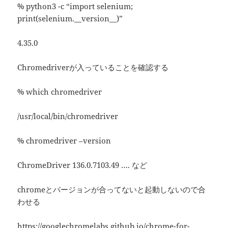
% python3 -c “import selenium;
print(selenium.__version__)”
4.35.0
Chromedriverが入っていることを確認する
% which chromedriver
/usr/local/bin/chromedriver
% chromedriver –version
ChromeDriver 136.0.7103.49 …. など
chromeとバージョンが合ってないと起動しないので合
わせる
https://googlechromelabs.github.io/chrome-for-