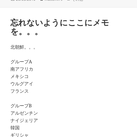
稿
成
テ
日:
者
ゴ
リ
忘れないようにここにメモ
ー
を。。。
北朝鮮。。。
グループA
南アフリカ
メキシコ
ウルグアイ
フランス
グループB
アルゼンチン
ナイジェリア
韓国
ギリシャ