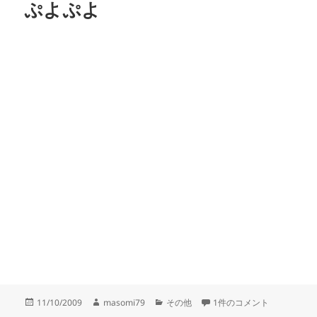
ぷよぷよ
投
作
カ
ぷよぷよ への
11/10/2009
masomi79
その他
1件のコメント
稿
成
テ