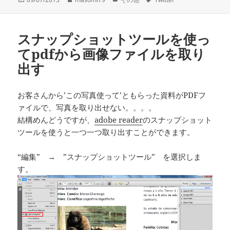
稿
成
テ
グ
日:
者
ゴ
リ
スナップショットツールを使っ
ー
てpdfから画像ファイルを取り
出す
お客さんから’この写真使って’ともらった資料がPDFフ
ァイルで、写真を取り出せない。。。。
結構めんどうですが、
adobe reader
のスナップショット
ツールを使うと一つ一つ取り出すことができます。
“編集” → ”スナップショットツール” を選択しま
す。