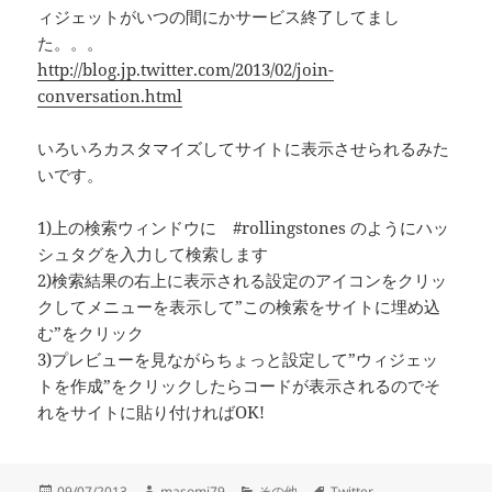
ィジェットがいつの間にかサービス終了してまし
た。。。
http://blog.jp.twitter.com/2013/02/join-
conversation.html
いろいろカスタマイズしてサイトに表示させられるみた
いです。
1)上の検索ウィンドウに #rollingstones のようにハッ
シュタグを入力して検索します
2)検索結果の右上に表示される設定のアイコンをクリッ
クしてメニューを表示して”この検索をサイトに埋め込
む”をクリック
3)プレビューを見ながらちょっと設定して”ウィジェッ
トを作成”をクリックしたらコードが表示されるのでそ
れをサイトに貼り付ければOK!
投
作
カ
タ
09/07/2013
masomi79
その他
Twitter