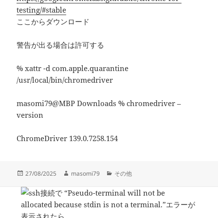
testing/#stable
ここからダウンロード
警告が出る場合は許可する
% xattr -d com.apple.quarantine
/usr/local/bin/chromedriver
masomi79@MBP Downloads % chromedriver –
version
ChromeDriver 139.0.7258.154
投
作
カ
27/08/2025
masomi79
その他
稿
成
テ
日:
者
ゴ
リ
ー