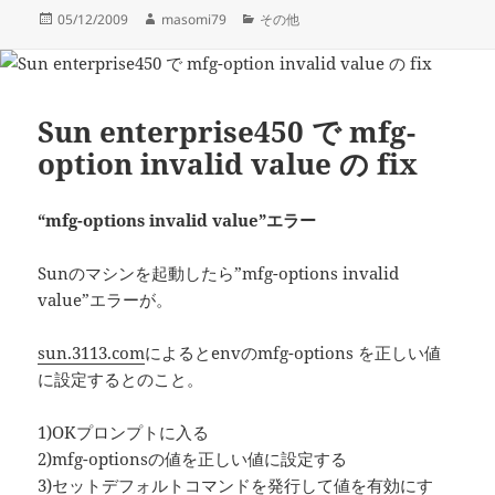
投
作
カ
05/12/2009
masomi79
その他
稿
成
テ
日:
者
ゴ
リ
ー
Sun enterprise450 で mfg-
option invalid value の fix
“mfg-options invalid value”エラー
Sunのマシンを起動したら”mfg-options invalid
value”エラーが。
sun.3113.com
によるとenvのmfg-options を正しい値
に設定するとのこと。
1)OKプロンプトに入る
2)mfg-optionsの値を正しい値に設定する
3)セットデフォルトコマンドを発行して値を有効にす