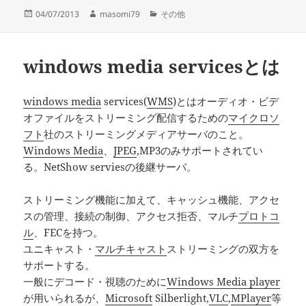
投
作
カ
04/07/2013
masomi79
その他
稿
成
テ
日:
者
ゴ
リ
windows media servicesとは
ー
windows media
services(
WMS
)とはオーディオ・ビデ
オファイルをストリーミング配信するための
マイクロソ
フト
社のストリーミングメディアサーバのこと。
Windows Media
、
JPEG
,MP3のみサポートされてい
る。NetShow serviesの後継サーバ。
ストリーミング機能に加えて、キャッシュ機能、アクセ
スの管理、接続の制御、アクセス拒否、マルチ
プロトコ
ル
、FECを持つ。
ユニキャスト・
マルチキャスト
ストリーミングの双方を
サポートする。
一般にデコード・視聴のために
Windows Media player
が用いられるが、
Microsoft
Silberlight,
VLC
,
MPlayer
等