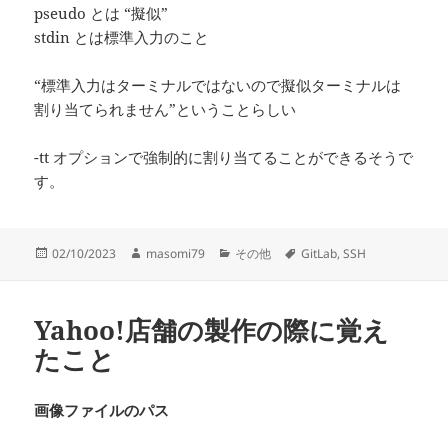
pseudo とは “擬似”
stdin とは標準入力のこと
“標準入力はターミナルではないので擬似ターミナルは
割り当てられません”ということらしい
-tt オプションで強制的に割り当てることができるそうで
す。
投
作
カ
タ
02/10/2023
masomi79
その他
GitLab
,
SSH
稿
成
テ
グ
日:
者
ゴ
リ
Yahoo!店舗の製作の際に覚え
ー
たこと
画像ファイルのパス