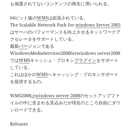
も保護されてないコンテンツの再生に用いられる。
64ビット版の
WMS
は拡張されている。
The Scalable Network Pack for
windows Server 2003
はサーバのパフォーマンスを向上させるネットワークア
クセレータをサポートしている。
最新
バー
ジョンである
WindowsMediaServices2008forwindows server2008
では
WMS
キャッシュ・プロキシ
プラグイン
をサポート
している。
これはほかの
WMS
へキャッシング・プロキシサポート
を提供するもの。
WMS2008は
windows server 2008
のセットアップファ
イルの中に含まれる見込みだが現在のところ自由にダウ
ンロードできる。
Releases