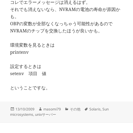
コレでエラーメッセージは消えるはず。
それでも消えないなら、NVRAMの電池の寿命が原因か
も。
OBPの変数が全部なくなっちゃう可能性があるので
NVRAMのチップを交換したほうが良いかも。
環境変数を見るときは
printenv
設定するときは
setenv 項目 値
ということですな。
投
作
カ
タ
13/10/2009
masomi79
その他
Solaris
,
Sun
稿
成
テ
グ
microsystems
,
unixサーバー
日:
者
ゴ
リ
ー