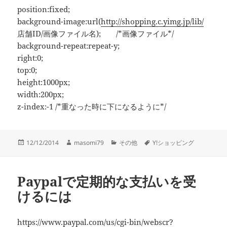
position:fixed;
background-image:url(
http://shopping.c.yimg.jp/lib/
店舗ID/画像ファイル名); /*画像ファイル*/
background-repeat:repeat-y;
right:0;
top:0;
height:1000px;
width:200px;
z-index:-1 /*重なった時に下になるように*/
投
作
カ
タ
12/12/2014
masomi79
その他
Y!ショッピング
稿
成
テ
グ
日:
者
ゴ
リ
Paypalで定期的な支払いを受
ー
けるには
https://www.paypal.com/us/cgi-bin/webscr?