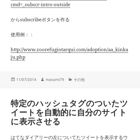
cmd=_subscr-intro-outside
からsubscribeボタンを作る
使用例：：
http://www.zoorefugiotarqui.com/adoption/aa_kinka
ju.php
投
作
カ
11/07/2014
masomi79
その他
稿
成
テ
日:
者
ゴ
リ
特定のハッシュタグのついたツ
ー
イートを自動的に自分のサイト
に表示させる
はてなダイアリーの左についてたツイートを表示するウ