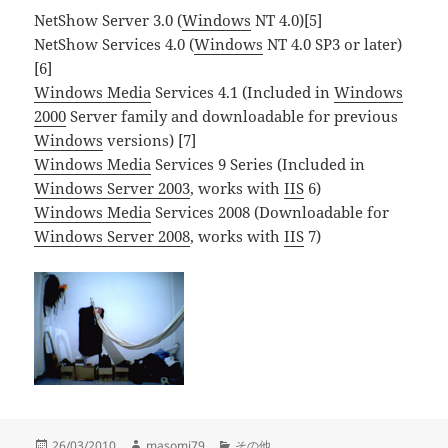
NetShow Server 3.0 (
Windows
NT 4.0)[5]
NetShow Services 4.0 (
Windows
NT 4.0 SP3 or later)
[6]
Windows Media
Services 4.1 (Included in
Windows
2000
Server family and downloadable for previous
Windows
versions) [7]
Windows Media
Services 9 Series (Included in
Windows Server 2003
, works with
IIS
6)
Windows Media
Services 2008 (Downloadable for
Windows Server 2008
, works with
IIS
7)
投
作
カ
26/03/2010
masomi79
その他